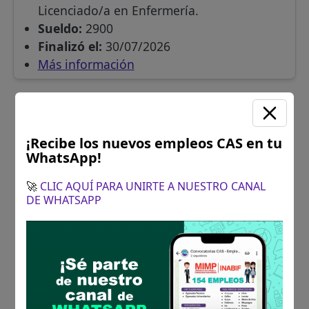
Licenciado/a en Enfermería.
Sueldo:
2900
Finalizó el:
30/07/2026
Más información
¡Recibe los nuevos empleos CAS en tu
WhatsApp!
🚀
CLIC AQUÍ PARA UNIRTE A NUESTRO CANAL
DE WHATSAPP