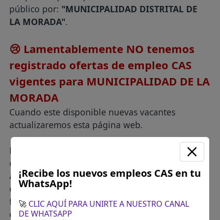
público por:
"MUNICIPALIDAD DISTRITAL DE
LA MORADA"
.
😢 Lamentablemente NO tenemos
registrado ofertas de empleo CAS
vigentes para MUNICIPALIDAD DE LA
MORADA
Cuando este disponible nuevas vacantes
actualizaremos esta página web.
Los siguientes son contrataciones de personal
que convocó esta entidad en semanas
¡Recibe los nuevos empleos CAS en tu
anteriores. Esta información te puede servir para
WhatsApp!
conocer que perfil requieren, cuanto pagan,
fechas aproximadas de las nuevas convocatorias
🚀
CLIC AQUÍ PARA UNIRTE A NUESTRO CANAL
o descargar las bases de algún proceso al cual
DE WHATSAPP