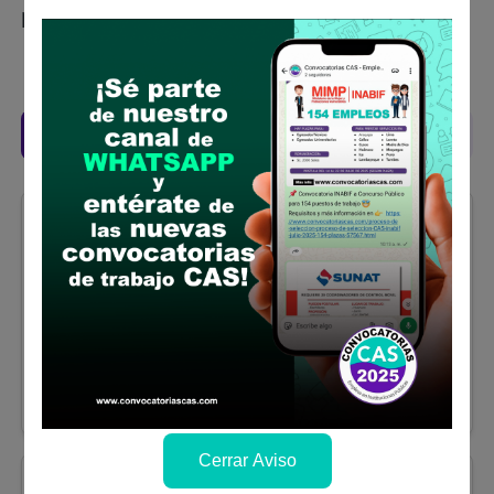
postulaste.
Filtros
Trabajos CAS de anteriores concursos
Huánuco
SUB GERENCIA DE
ABASTECIMIENTO
Se solicitó:
Bachiller en las carreras de:
Administración, economía y contabilidad
Sueldo:
3650
Finalizó el:
30/07/2025
Más información
Cerrar Aviso
Huánuco
GERENCIA DE OBRAS,