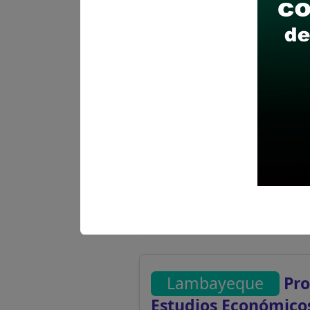
Lambayeque
Pro
Se solicitó:
Título pro
profesional
Sueldo:
4600
Finalizó el:
18/03/202
Más información
Lambayeque
Pro
Estudios Económico