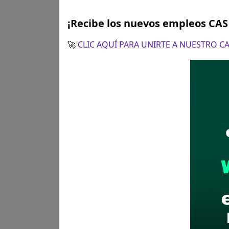
Lambayeque
Pro
¡Recibe los nuevos empleos CA
Se solicitó:
Título pro
profesional
🚀
CLIC AQUÍ PARA UNIRTE A NUESTRO 
Sueldo:
4000
Finalizó el:
18/03/202
Más información