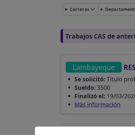
Carreras
Departament
Trabajos CAS de anter
Lambayeque
RE
Se solicitó:
Título prof
Sueldo:
3500
Finalizó el:
19/03/202
Más información