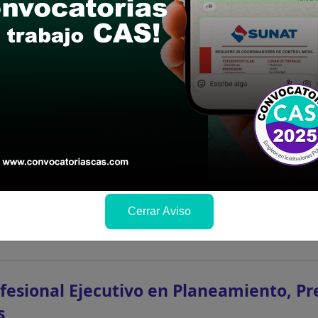
fesional Especialista en Tesorería
fesional universitario Contabilidad. Contar con co
4
Cerrar Aviso
fesional Ejecutivo en Planeamiento, Pr
s