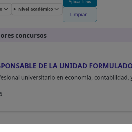
Aplicar filtros
o
Nivel académico
Limpiar
iores concursos
SPONSABLE DE LA UNIDAD FORMULAD
esional universitario en economía, contabilidad, y
6