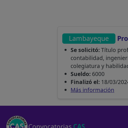
Lambayeque
Pro
Se solicitó:
Título pro
contabilidad, ingenier
colegiatura y habilida
Sueldo:
6000
Finalizó el:
18/03/202
Más información
Convocatorias
CAS