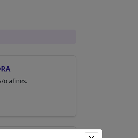
ORA
/o afines.