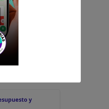
legiatura y habilidad
esupuesto y