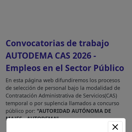
Convocatorias de trabajo
AUTODEMA CAS 2026 -
Empleos en el Sector Público
En esta página web difundiremos los procesos
de selección de personal bajo la modalidad de
Contratación Administrativa de Servicios(CAS)
temporal o por suplencia llamados a concurso
público por:
"AUTORIDAD AUTÓNOMA DE
MAJES - AUTODEMA"
.