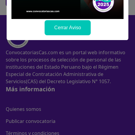
Cerrar Aviso
Convocatorias
CAS
ConvocatoriasCas.com es un portal web informativo
sobre los procesos de selección de personal de las
instituciones del Estado Peruano bajo el Régimen
Especial de Contratación Administrativa de
Servicios(CAS) del Decreto Legislativo N° 1057.
Más información
Quienes somos
Publicar convocatoria
Términos y condiciones