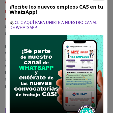
😢 Lamentablemente NO tenemos
¡Recibe los nuevos empleos CAS en tu
registrado ofertas de empleo CAS
WhatsApp!
vigentes para AUTODEMA
🚀
CLIC AQUÍ PARA UNIRTE A NUESTRO CANAL
Cuando este disponible nuevas vacantes
DE WHATSAPP
actualizaremos esta página web.
Los siguientes son contrataciones de personal
que convocó esta entidad en semanas
anteriores. Esta información te puede servir para
conocer que perfil requieren, cuanto pagan,
fechas aproximadas de las nuevas convocatorias
o descargar las bases de algún proceso al cual
postulaste.
Filtros
Trabajos CAS de anteriores concursos