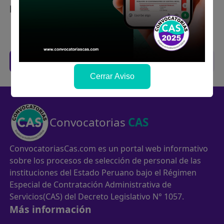
postulaste.
Filtros
Trabajos CAS de anteriores concursos
Cerrar Aviso
Convocatorias
CAS
ConvocatoriasCas.com es un portal web informativo
sobre los procesos de selección de personal de las
instituciones del Estado Peruano bajo el Régimen
Especial de Contratación Administrativa de
Servicios(CAS) del Decreto Legislativo N° 1057.
Más información