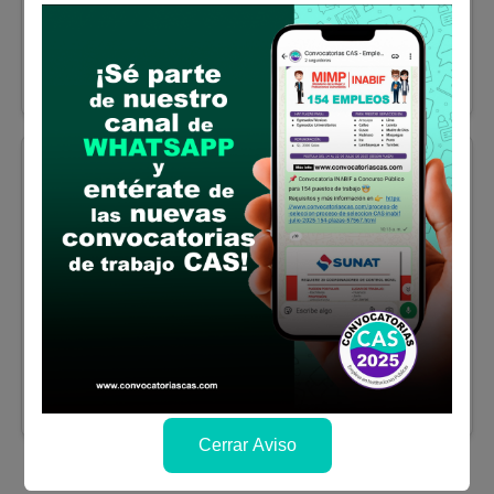
Ambiental o su equivalente.
Sueldo:
2500
Finalizó el:
11/04/2025
Más información
Ancash
REGISTRADOR PARA EL
AREA DE REGISTRO CIVIL
Se solicitó:
Egresado o su equivalente,
otorgado por la universidad, y/o técnico,
en Comunicación, Ciencias Sociales,
Informática. y otros afines al cargo.
Sueldo:
2500
Finalizó el:
20/09/2024
Más información
Cerrar Aviso