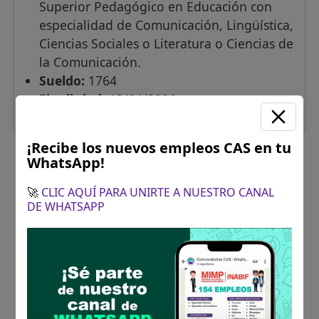
Superior Pedagógico en Educación con
especialidad de Comunicación, Lingüística,
Ciencias Sociales o Literatura o Ciencias de
la Comunicación.
Sueldo:
1764
Finalizó el:
13/04/2026
Más información
¡Recibe los nuevos empleos CAS en tu
WhatsApp!
🚀
CLIC AQUÍ PARA UNIRTE A NUESTRO CANAL
DE WHATSAPP