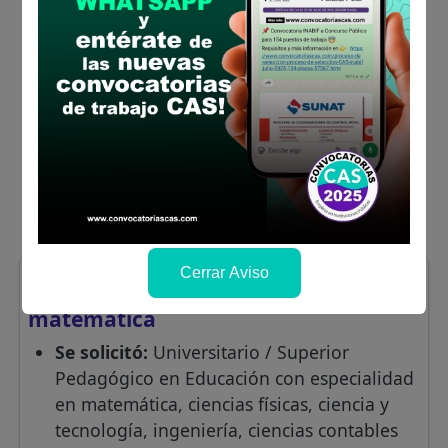
Cerrar Aviso
Loreto
Gestor(a) educativo(a) de
matemática
Se solicitó:
Universitario / Superior
Pedagógico en Educación con especialidad
en matemática, ciencias físicas, ciencia y
tecnología, ingeniería, ciencias contables