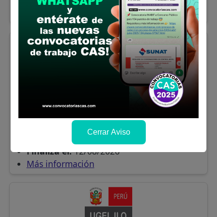
Finaliza el:
12/08/2026
Más información
UGEL PICHARI KIMBIRI VILLA VIRGEN
- ESPECIALISTA EN PLANEAMIENTO Y
PRESUPUESTO
Hay plazas para:
Titulado Universitarios
Cerrar Aviso
Departamentos:
Cusco
Finaliza el:
12/08/2026
Más información