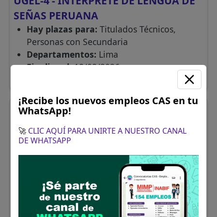
UGEL-4 - INTERPRETE DE LENGUA DE
SEÑAS PERUANA
Hay plazas para:
Titulados Técnicos,
Personas con Secundaria
Departamentos:
Lima
Finaliza el:
18/08/2026
Más información
¡Recibe los nuevos empleos CAS en tu
WhatsApp!
🚀
CLIC AQUÍ PARA UNIRTE A NUESTRO CANAL
DE WHATSAPP
UGEL PICHARI KIMBIRI VILLA VIRGEN
- ESPECIALISTA EN
INFRAESTRUCTURA
Hay plazas para:
Titulado Universitarios
Departamentos:
Cusco