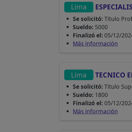
Lima
ESPECIALI
Se solicitó:
Título Pro
Sueldo:
5000
Finalizó el:
05/12/202
Más información
Lima
TECNICO E
Se solicitó:
Título Sup
Sueldo:
1800
Finalizó el:
05/12/202
Más información