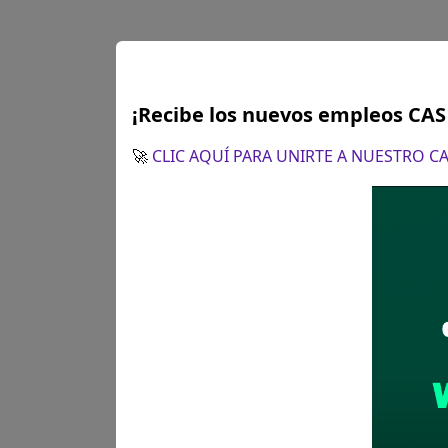
¡Recibe los nuevos empleos CA
Lima
Técnico en
🚀
CLIC AQUÍ PARA UNIRTE A NUESTRO 
Se solicitó:
TECNICO 
Sueldo:
1800
Finalizó el:
08/07/202
Más información
Lima
ESPECIALI
Se solicitó:
Título Pro
Sueldo:
2610