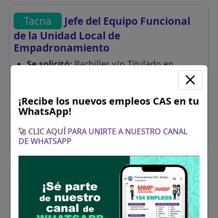
Tacna
Jefe del Equipo Funcional
de la Unidad Local de
Empadronamiento
Se solicitó:
Bachiller y/o Titulado en
Ciencias Sociales, Antropología, Sociología,
trabajo Social, Educación, Derecho,
¡Recibe los nuevos empleos CAS en tu
Administración u otras carreras afines
WhatsApp!
Sueldo:
3000
Finalizó el:
27/04/2026
🚀
CLIC AQUÍ PARA UNIRTE A NUESTRO CANAL
Más información
DE WHATSAPP
Tacna
Asistente II -Administrativo
Equipo Funcional de Almacén Central
Se solicitó:
Egresado técnico básico,
egresado técnico superior, Titulo Técnico,