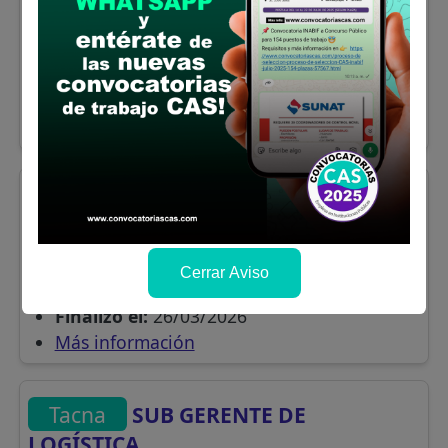
Administración, Contabilidad, Computación
y/o otras carreras afines
Sueldo:
2200
Finalizó el:
21/04/2026
Más información
Tacna
CHOFER
Se solicitó:
Titulo Técnico en la carrera en
carreras afines
Cerrar Aviso
Sueldo:
3200
Finalizó el:
26/03/2026
Más información
Tacna
SUB GERENTE DE
LOGÍSTICA