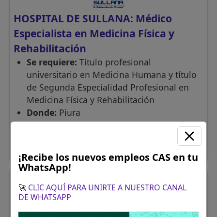
HOSPITAL DE SULLANA: Médico
Especialista en Medicina Física y
Rehabilitación
Se requiere:
Título profesional
universitario en Medicina Humana y título
de Segunda Especialidad Profesional en
Medicina Física y Rehabilitación
Donde:
Piura
Remuneración:
S/. 8259
Finaliza el:
18/08/2026
Más información y como postular
¡Recibe los nuevos empleos CAS en tu
WhatsApp!
🚀
CLIC AQUÍ PARA UNIRTE A NUESTRO CANAL
DE WHATSAPP