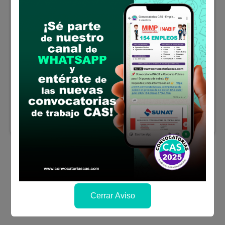
UGEL CAYLLOMA: Personal
Especializado en el Servicio CEBE
Se requiere:
Titulo universitario Educación
con Especialidad, Psicólogo, Trabajo Social,
Tecnólogo Médico con mención en Terapia
Física, Terapia Física y Re
Donde:
Arequipa
Remuneración:
S/. 3064
Finaliza el:
14/08/2026
Más información y como postular
Cerrar Aviso