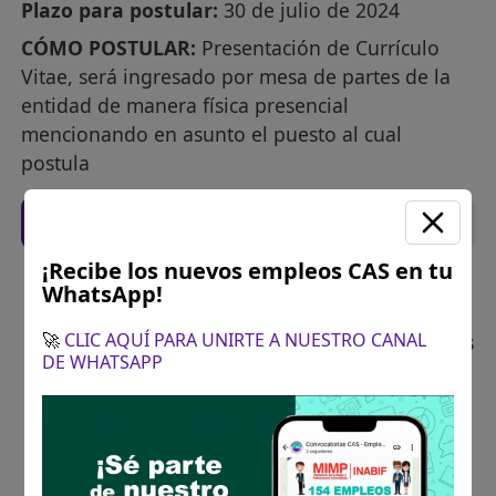
Plazo para postular:
30 de julio de 2024
CÓMO POSTULAR:
Presentación de Currículo
Vitae, será ingresado por mesa de partes de la
entidad de manera física presencial
mencionando en asunto el puesto al cual
postula
Recomendaciones para postular
¡Recibe los nuevos empleos CAS en tu
Descarga y revisa a detalle las bases del
WhatsApp!
concurso público
🚀
CLIC AQUÍ PARA UNIRTE A NUESTRO CANAL
Antes de postular, verifica si cumples con los
DE WHATSAPP
requisitos para el puesto
Prepara tu documentación y presentalo en
la fechas y por los medios que indica las
bases
Revisar el cronograma para conocer cuando