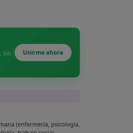
Unirme ahora
 Sin
umana (enfermería, psicología,
ología, trabajo social,