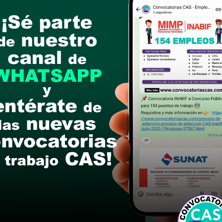
025: Registro de información de datos personales 
da (CV sin documentar) del postulante en el portal
 AQUÍ
a 17:00 horas): La postulación se deberá realizar p
n la pestaña de procesos CAS, así completar los a
nar el icono POSTULAR en el portal institucional
 CAS:
POSTULA AQUÍ
postular
le las bases del concurso público
a si cumples con los requisitos para el puesto
 y presentalo en la fechas y por los medios que i