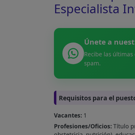
Especialista I
Únete a nuest
Recibe las últimas
spam.
Requisitos para el puest
Vacantes:
1
Profesiones/Oficios:
Título p
obstetricia, nutrición), educac