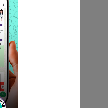
y hoja de vida:
 institucional del Programa
revio al registro de su hoja
nexos digitalizados, el mismo
 del Programa Nacional Cuna
ndica las bases