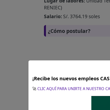
Lugar de labores:
Unidad Terr
RENIEC)
Salario:
S/. 3764.19 soles
¿Cómo postular?
¡Recibe los nuevos empleos CA
🚀
CLIC AQUÍ PARA UNIRTE A NUESTRO 