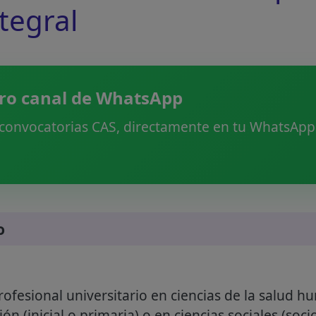
ntegral
ro canal de WhatsApp
 convocatorias CAS, directamente en tu WhatsApp.
o
rofesional universitario en ciencias de la salud h
ión (inicial o primaria) o en ciencias sociales (soci