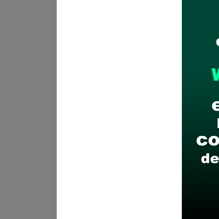
¿Como postular?:
Hasta el 10 de julio de 2
Registro de la hoja de vi
Nacional Cuna Más
CLIC
11 de julio de 2025 (hast
de vida sin documentar e
que mostrará al seleccio
Más.
En el Link convocatorias
Recomendaciones para 
Descarga y revisa a detal
Antes de postular, verific
Prepara tu documentación