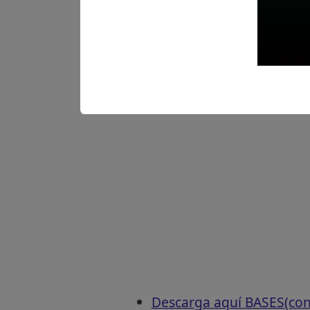
Revisar el cronograma pa
Descarga aquí las Bases
Descarga aquí BASES(con