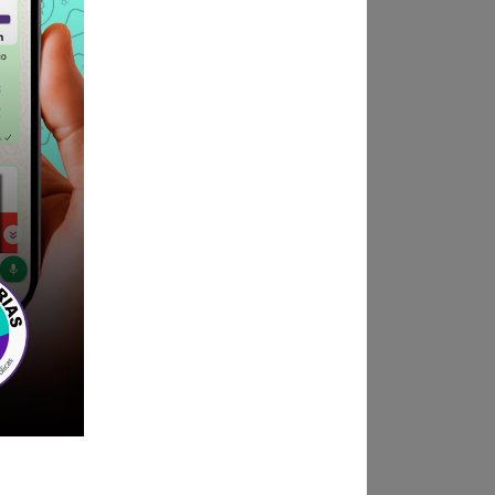
 de la Oficina de Mesa de
 Jr. Félix Pasache y Aida
ndica las bases