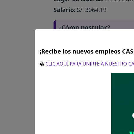
Salario:
S/. 3064.19
¿Cómo postular?
¡Recibe los nuevos empleos CA
🚀
CLIC AQUÍ PARA UNIRTE A NUESTRO 
Plazo para postular:
08 y 09 