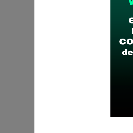
¿Cómo postular?
Presentació
Partes, de la siguiente forma 
García de Sotomayor - Urb. Con
Recomendaciones para 
Descarga y revisa a detal
Antes de postular, verific
Prepara tu documentación
Revisar el cronograma pa
Descarga aquí las Bases