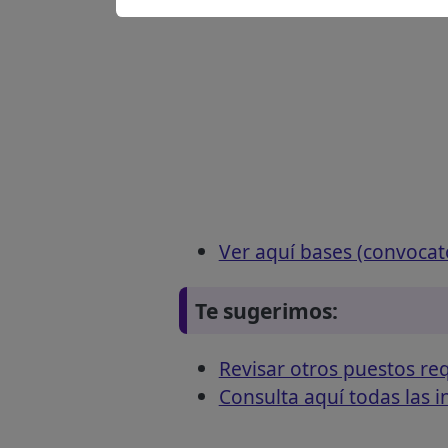
Ver aquí bases (convocat
Te sugerimos:
Revisar otros puestos re
Consulta aquí todas las 