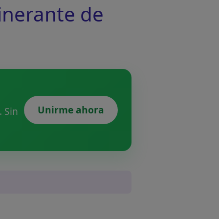
tinerante de
Unirme ahora
 Sin