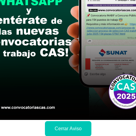
n del curriculum vitae (documentado) es a través
PRESENCIAL en la siguiente dirección: Intersección
fecciones Militares - Bellavista Callao.
postular
le las bases del concurso público
a si cumples con los requisitos para el puesto
 y presentalo en la fechas y por los medios que i
ra conocer cuando se publicará los resultados
Cerrar Aviso