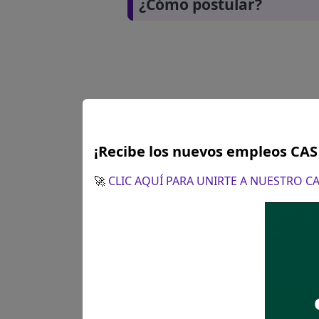
¿Cómo postular?
¡Recibe los nuevos empleos CA
🚀
CLIC AQUÍ PARA UNIRTE A NUESTRO 
Plazo para postular:
Desde la
¿Como postular?:
Remisión de
(SIN TILDE) Deberá adjuntar 
sustentatoria debidamente fo