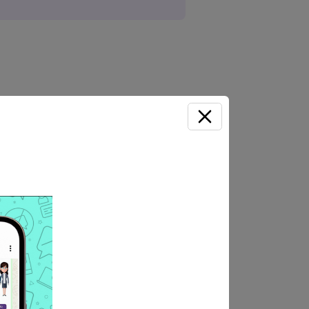
s del 23 de abril de 2025
rónico:
seleccion@fmp.gob.pe
radas y documentación