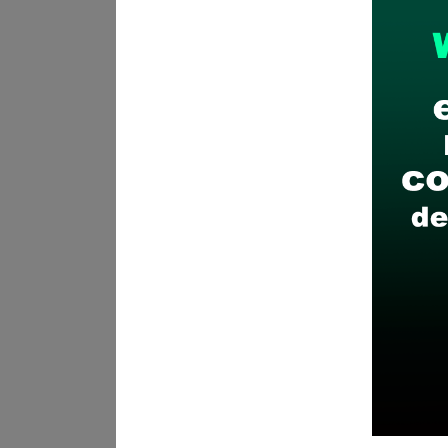
Recomendaciones para 
Descarga y revisa a detal
Antes de postular, verific
Prepara tu documentación
Revisar el cronograma pa
Descarga aquí las Bases