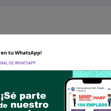
S en tu WhatsApp!
CANAL DE WHATSAPP
s 00:00 horas del 21 de abril hasta las 23:59 hora
 propuesta del / de la postulante al correo elect
en un solo archivo: el Anexo 1, Declaraciones Ju
liada y firmada.