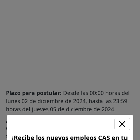
Plazo para postular:
Desde las 00:00 horas del
lunes 02 de diciembre de 2024, hasta las 23:59
horas del jueves 05 de diciembre de 2024.
¿Como postular?:
Remisión de propuesta del /
de la postulante al correo electrónico:
seleccion@fmp.gob.pe
(SIN TILDE) Deberá
¡Recibe los nuevos empleos CAS en tu