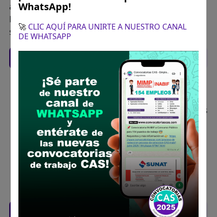
WhatsApp!
adjuntar en un solo archivo: el Anexo 1,
Declaraciones Juradas y documentación
🚀
CLIC AQUÍ PARA UNIRTE A NUESTRO CANAL
sustentatoria debidamente foliada y firmada.
DE WHATSAPP
Recomendaciones para postular
Descarga y revisa a detalle las bases del
concurso público
Antes de postular, verifica si cumples con los
requisitos para el puesto
Prepara tu documentación y presentalo en
la fechas y por los medios que indica las
bases
Revisar el cronograma para conocer cuando
se publicará los resultados
Descarga aquí las Bases