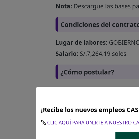
Nota:
Descargue las bases par
Condiciones del contrat
Lugar de labores:
GOBIERNO R
Salario:
S/.7,264.19 soles
¿Cómo postular?
¡Recibe los nuevos empleos CA
🚀
CLIC AQUÍ PARA UNIRTE A NUESTRO 