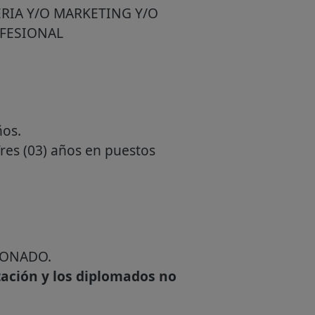
RIA Y/O MARKETING Y/O
OFESIONAL
ños.
Tres (03) años en puestos
IONADO.
tación y los diplomados no