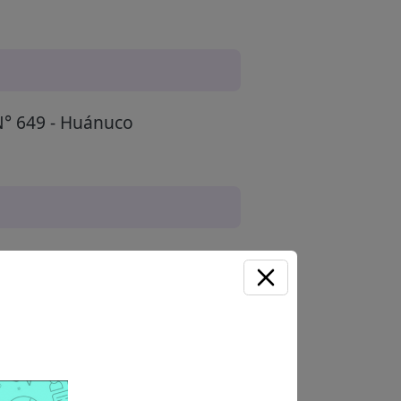
° 649 - Huánuco