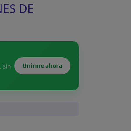
NES DE
Unirme ahora
 Sin