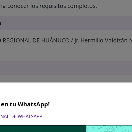
a conocer los requisitos completos.
o
EGIONAL DE HUÁNUCO / Jr. Hermilio Valdizán N
S en tu WhatsApp!
CANAL DE WHATSAPP