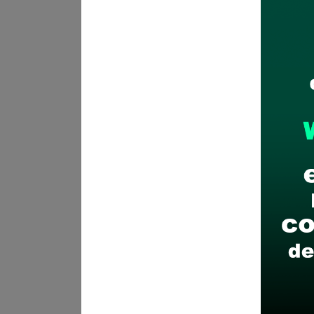
Plazo para postular:
El 08 de
(Desde las 00:00 hrs hasta las
¿¿Como postular??:
Inscripci
En formato PDF en el siguient
Nota: Cumplir con los requi
No entran a evaluación exp
postulaciones que no hayan 
Regional de Huánuco.
Recomendaciones para 