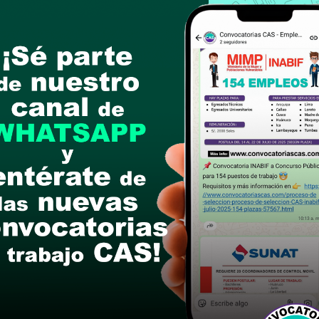
 setiembre del 2025
 23:59 hrs.)
ón y Presentación del Curriculum Vitae:
e link:
POSTULA AQUÍ
sitos mínimos del perfil de puesto
edientes ingresados fuera de fecha de cronogr
sido presentadass dentro de la pagina web ins
postular