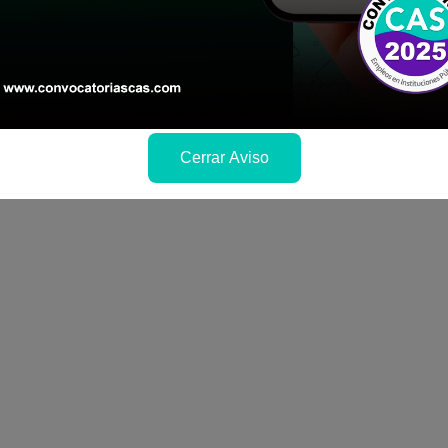
le las bases del concurso público
a si cumples con los requisitos para el puesto
 y presentalo en la fechas y por los medios que i
ra conocer cuando se publicará los resultados
Cerrar Aviso