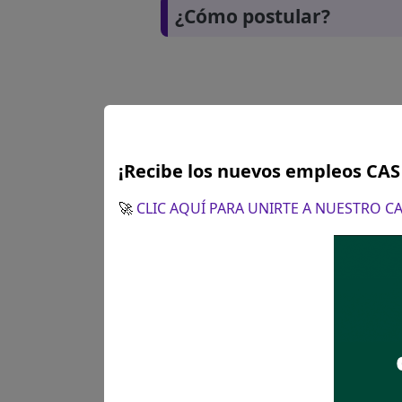
¿Cómo postular?
¡Recibe los nuevos empleos CA
🚀
CLIC AQUÍ PARA UNIRTE A NUESTRO 
Plazo para postular:
Jueves 
CÓMO POSTULAR:
Presentaci
sito en Av. Bolivia 320 – Cerc