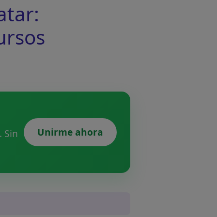
tar:
ursos
Unirme ahora
 Sin