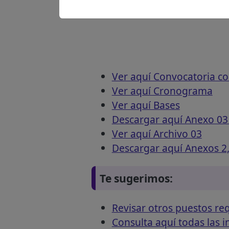
Ver aquí Convocatoria c
Ver aquí Cronograma
Ver aquí Bases
Descargar aquí Anexo 03 
Ver aquí Archivo 03
Descargar aquí Anexos 2,
Te sugerimos:
Revisar otros puestos 
Consulta aquí todas las 