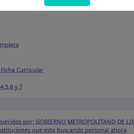
ompleta
Ficha Curricular
4,5,6 y 7
requeridos por: GOBIERNO METROPOLITANO DE LI
instituciones que esta buscando personal ahora