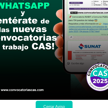
postular
le las bases del concurso público
a si cumples con los requisitos para el puesto
 y presentalo en la fechas y por los medios que i
ra conocer cuando se publicará los resultados
Cerrar Aviso