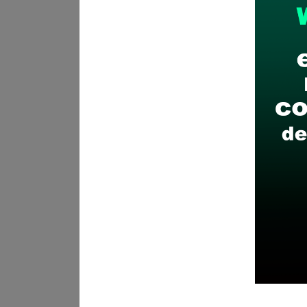
Recomendaciones para 
Descarga y revisa a detal
Antes de postular, verific
Prepara tu documentación
Revisar el cronograma pa
Descarga aquí las Bases