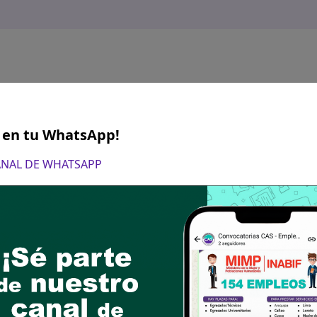
S en tu WhatsApp!
CANAL DE WHATSAPP
28/11/2024
ón de la hoja de vida documentada en físico en l
ado de Lima (en el horario de 8.00 a 17.00 hrs)