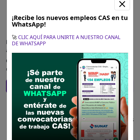
¡Recibe los nuevos empleos CAS en tu
WhatsApp!
🚀
CLIC AQUÍ PARA UNIRTE A NUESTRO CANAL
Plazo para postular:
30 de junio de 2025 (07:30
DE WHATSAPP
am a 03:00 pm)
CÓMO POSTULAR:
La postulación se realizará
de forma virtual a través del link
Google forms
Recomendaciones para postular
Descarga y revisa a detalle las bases del
concurso público
Antes de postular, verifica si cumples con los
requisitos para el puesto
Prepara tu documentación y presentalo en