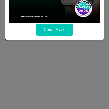
la fechas y por los medios que indica las
bases
Revisar el cronograma para conocer cuando
se publicará los resultados
Cerrar Aviso
Descarga aquí las Bases