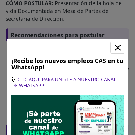
CÓMO POSTULAR:
Presentación de la hoja de
vida Documentada en Mesa de Partes de
secretaría de Dirección.
Recomendaciones para postular
Descarga y revisa a detalle las bases del
concurso público
¡Recibe los nuevos empleos CAS en tu
WhatsApp!
Antes de postular, verifica si cumples con los
requisitos para el puesto
🚀
CLIC AQUÍ PARA UNIRTE A NUESTRO CANAL
Prepara tu documentación y presentalo en
DE WHATSAPP
la fechas y por los medios que indica las
bases
Revisar el cronograma para conocer cuando
se publicará los resultados
Descarga aquí las Bases