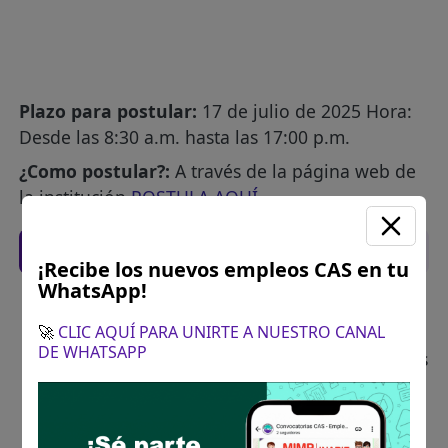
Plazo para postular:
17 de julio de 2025 Hora:
Desde las 8:30 a.m. hasta las 17:00 p.m.
¿Como postular?:
A través de la página web de
la institución
POSTULA AQUÍ
Recomendaciones para postular
¡Recibe los nuevos empleos CAS en tu
WhatsApp!
Descarga y revisa a detalle las bases del
concurso público
🚀
CLIC AQUÍ PARA UNIRTE A NUESTRO CANAL
DE WHATSAPP
Antes de postular, verifica si cumples con los
requisitos para el puesto
Prepara tu documentación y presentalo en
la fechas y por los medios que indica las