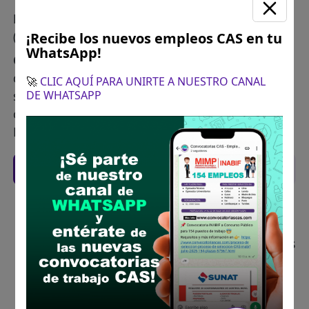
Plazo para postular:
13 de junio de 2025
(Desde las 08:30 hasta las 16:00 horas).
¡Recibe los nuevos empleos CAS en tu
WhatsApp!
CÓMO POSTULAR:
Presentación de los anexos y
documentación sustentatoria a través del
🚀
CLIC AQUÍ PARA UNIRTE A NUESTRO CANAL
DE WHATSAPP
siguiente correo:
convocatorias@invermet.gob.pe
del Fondo
Metropolitano de Inversiones – INVERMET.
Recomendaciones para postular
Descarga y revisa a detalle las bases del
concurso público
Antes de postular, verifica si cumples con los
requisitos para el puesto
Prepara tu documentación y presentalo en
la fechas y por los medios que indica las