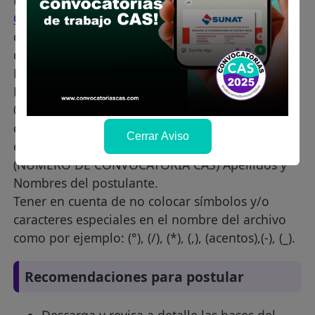
través del
Sistema de Publicación de
Convocatorias CAS
, adjuntando el Anexo Nº 3
de la Directiva Nº 004-2020-JUS/SG,
debidamente llenada: ÚNICAMENTE EN
FORMATO EXCEL (No se validarán formatos
PDFs, ni imágenes u otros formatos), desde las
00:00 horas hasta las 16:30 horas del único día
de presentación. El nombre del archivo deberá
Cerrar Aviso
estar nombrado de la siguiente manera: (XXX)
(NÚMERO DE CONVOCATORIA CAS) Apellidos y
Nombres del postulante.
Tener en cuenta de no colocar símbolos y/o
caracteres especiales en el nombre del archivo
como por ejemplo: (°), (/), (*), (,), (acentos),(-), (_).
Recomendaciones para postular
Descarga y revisa a detalle las bases del