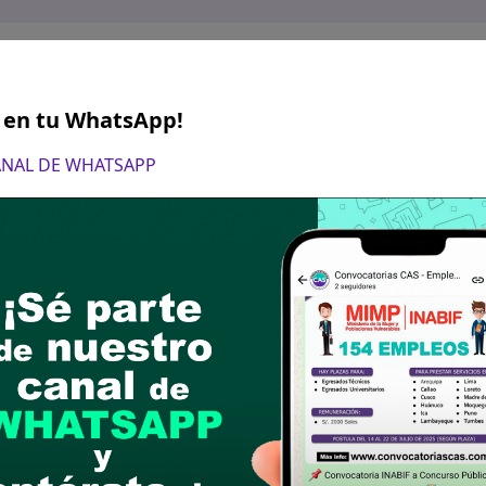
S en tu WhatsApp!
CANAL DE WHATSAPP
brero de 2025 A partir de 08:00 am hasta 12:30 
ón de la hoja de vida documentada en la Municipa
s/n, Mesa de Partes de la Municipalidad Distrita