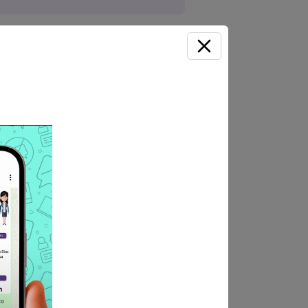
pm
lidad Distrital de
l de Colquemarca.