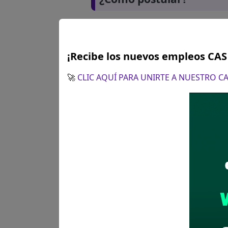
¡Recibe los nuevos empleos CA
🚀
CLIC AQUÍ PARA UNIRTE A NUESTRO 
Plazo para postular:
20 de fe
CÓMO POSTULAR:
Presentaci
Colquemarca, plaza de armas 