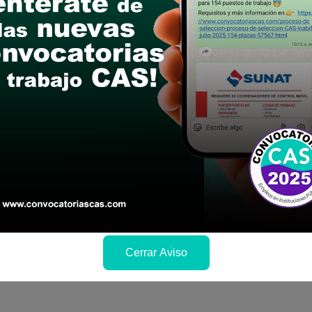
postular
le las bases del concurso público
a si cumples con los requisitos para el puesto
 y presentalo en la fechas y por los medios que i
ra conocer cuando se publicará los resultados
Cerrar Aviso