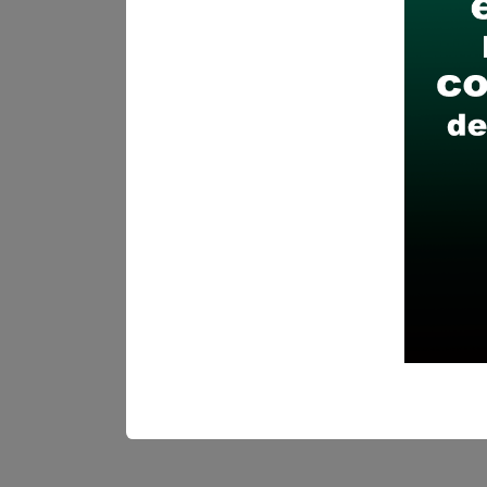
Recomendaciones para 
Descarga y revisa a detal
Antes de postular, verific
Prepara tu documentación
Revisar el cronograma pa
Descarga aquí las Bases