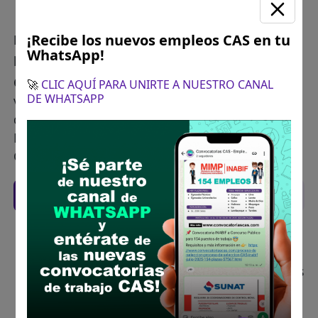
¡Recibe los nuevos empleos CAS en tu
Plazo para postular:
22 de mayo de 2025 A
WhatsApp!
partir de 8:00 am hasta 12:30 pm
CÓMO POSTULAR:
Presentación de la hoja de
🚀
CLIC AQUÍ PARA UNIRTE A NUESTRO CANAL
DE WHATSAPP
vida documentada en la Municipalidad Distrital
de Colquemarca, plaza de armas s/n, Mesa de
Partes de la Municipalidad Distrital de
Colquemarca
Recomendaciones para postular
Descarga y revisa a detalle las bases del
concurso público
Antes de postular, verifica si cumples con los
requisitos para el puesto
Prepara tu documentación y presentalo en