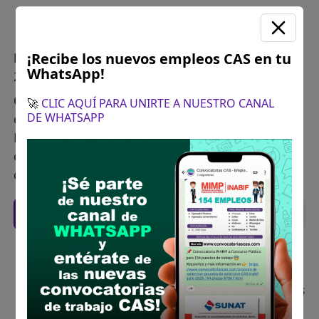
¡Recibe los nuevos empleos CAS en tu
Plazo para postular:
El 13 y 14 de octubre del
WhatsApp!
2025
CÓMO POSTULAR:
Presentación de expedientes
🚀
CLIC AQUÍ PARA UNIRTE A NUESTRO CANAL
DE WHATSAPP
en un folder manila en Mesa de Partes de la
Municipalidad Provincial de Concepción
conforme al rotulo en un sobre cerrado Horario:
desde las 8:00 a 13:00 y 14:00 a 17:00 horas
Recomendaciones para postular
Descarga y revisa a detalle las bases del
concurso público
Antes de postular, verifica si cumples con los
requisitos para el puesto