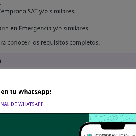
.
Temprana SAT y/o similares.
aria en Emergencia y/o similares
a conocer los requisitos completos.
o
dad Provincial de Espinar - GESTIÓN DEL RIESG
S en tu WhatsApp!
CANAL DE WHATSAPP