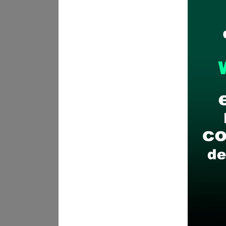
Plazo para postular:
10 de ju
CÓMO POSTULAR:
Presentaci
Partes de la MPE (De 08:30 a 
Recomendaciones para 
Descarga y revisa a detal