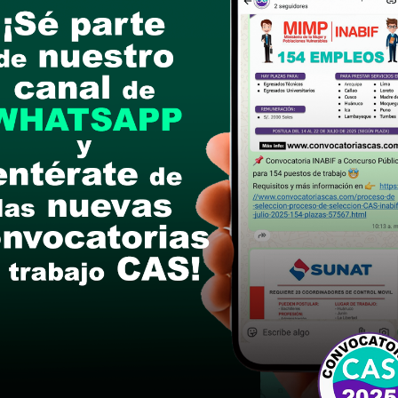
nio del 2025
ón de Expedientes o Currículo Vitae documentad
13:00 horas y de 14:30 pm. a 18:00 horas).
postular
le las bases del concurso público