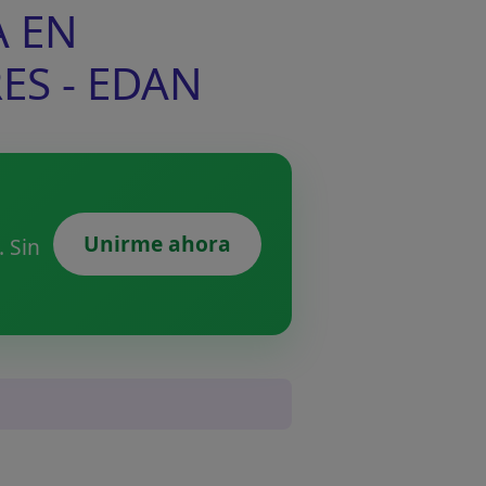
A EN
ES - EDAN
Unirme ahora
 Sin