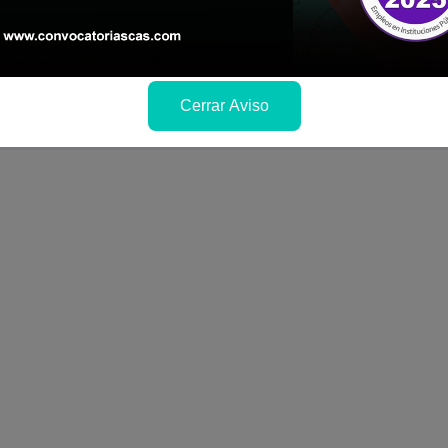
a si cumples con los requisitos para el puesto
 y presentalo en la fechas y por los medios que i
ra conocer cuando se publicará los resultados
Cerrar Aviso