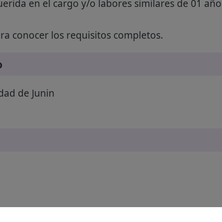
erida en el cargo y/o labores similares de 01 año 
a conocer los requisitos completos.
o
dad de Junin