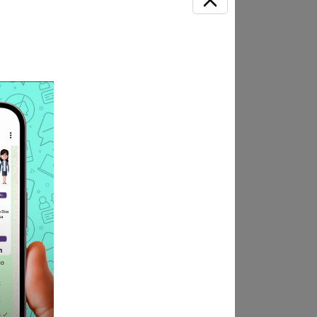
ección: mesa de partes Jr.
ndica las bases