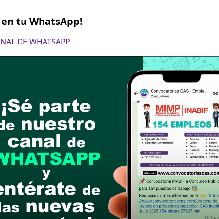
S en tu WhatsApp!
CANAL DE WHATSAPP
2 de mayo del 2024
ón de Curriculum documentado en la siguiente dir
orario: 8:30 am hasta las 04:00 pm
postular
le las bases del concurso público
a si cumples con los requisitos para el puesto
 y presentalo en la fechas y por los medios que i
ra conocer cuando se publicará los resultados