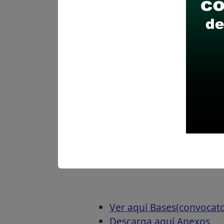
Descarga aquí las Bases
Ver aquí Bases(convocat
Descarga aquí Anexos