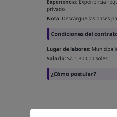
Experiencia:
Experiencia requ
privado
Nota:
Descargue las bases par
Condiciones del contrat
Lugar de labores:
Municipali
Salario:
S/. 1,300.00 soles
¿Cómo postular?