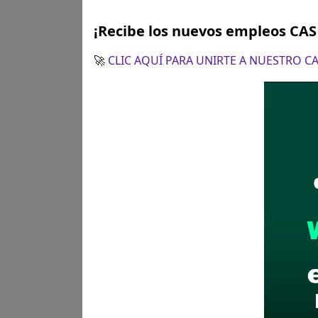
¡Recibe los nuevos empleos CA
🚀
CLIC AQUÍ PARA UNIRTE A NUESTRO 
Plazo para postular:
20 al 2
CÓMO POSTULAR:
Presentaci
Ayacucho N° 125 Junín En el h
Recomendaciones para 
Descarga y revisa a detal
Antes de postular, verific
Prepara tu documentación
Revisar el cronograma pa