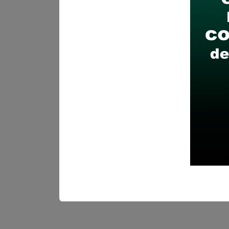
Descarga y revisa a detal
Antes de postular, verific
Prepara tu documentación
Revisar el cronograma pa
Descarga aquí las Bases