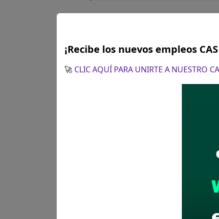
¡Recibe los nuevos empleos CA
🚀
CLIC AQUÍ PARA UNIRTE A NUESTRO 
Plazo para postular:
03 de m
CÓMO POSTULAR:
Postulació
(Recepción de Currículum Doc
Recomendaciones para 