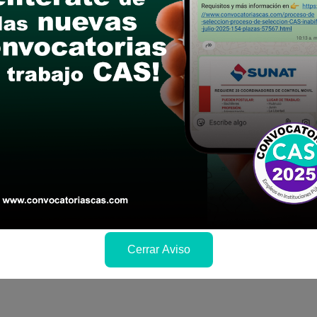
le las bases del concurso público
a si cumples con los requisitos para el puesto
 y presentalo en la fechas y por los medios que i
ra conocer cuando se publicará los resultados
Cerrar Aviso