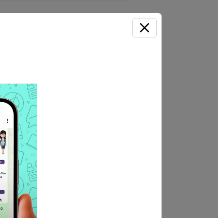
s 3 de mayo del 2024.
 jurada).