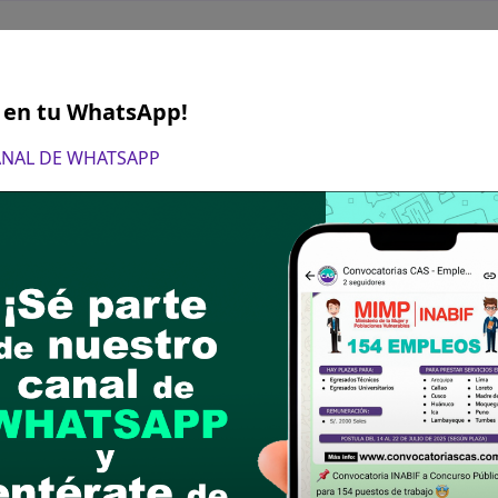
S en tu WhatsApp!
CANAL DE WHATSAPP
ayo del 2024
n Presencial hasta las 17:00 horas del día vierne
umentado) incluyendo los Anexos de Declaración
postular