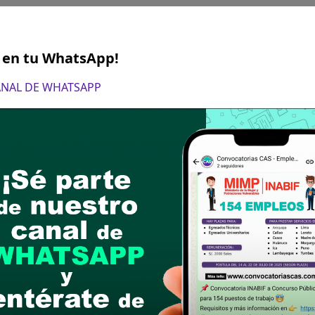
S en tu WhatsApp!
CANAL DE WHATSAPP
gosto de 2024
ón de expedientes a través de MESA DE PARTES de 
postular