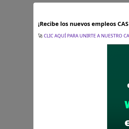
¡Recibe los nuevos empleos CA
🚀
CLIC AQUÍ PARA UNIRTE A NUESTRO 
Plazo para postular:
22 de a
CÓMO POSTULAR:
Presentaci
de Quellouno
Recomendaciones para 