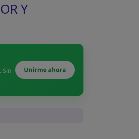
DOR Y
Unirme ahora
 Sin