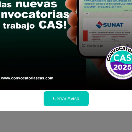
le las bases del concurso público
a si cumples con los requisitos para el puesto
 y presentalo en la fechas y por los medios que i
ra conocer cuando se publicará los resultados
Cerrar Aviso