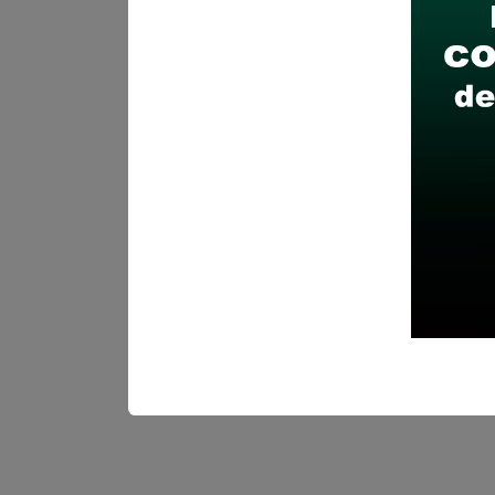
Descarga y revisa a detal
Antes de postular, verific
Prepara tu documentación
Revisar el cronograma pa
Descarga aquí las Bases