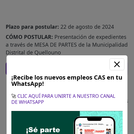
Plazo para postular:
22 de agosto de 2024
CÓMO POSTULAR:
Presentación de expedientes
a través de MESA DE PARTES de la Municipalidad
Distrital de Quellouno
Recomendaciones para postular
¡Recibe los nuevos empleos CAS en tu
WhatsApp!
Descarga y revisa a detalle las bases del
concurso público
🚀
CLIC AQUÍ PARA UNIRTE A NUESTRO CANAL
Antes de postular, verifica si cumples con los
DE WHATSAPP
requisitos para el puesto
Prepara tu documentación y presentalo en
la fechas y por los medios que indica las
bases