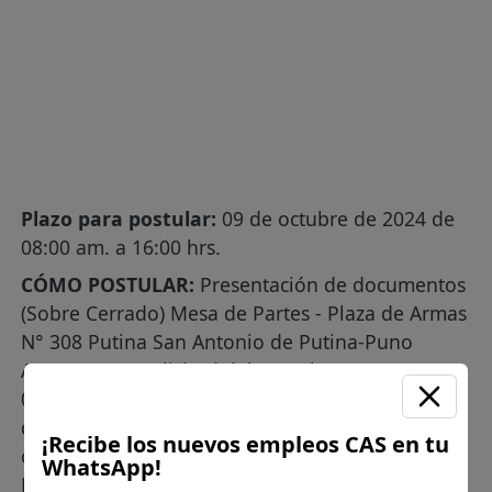
Plazo para postular:
09 de octubre de 2024 de
08:00 am. a 16:00 hrs.
CÓMO POSTULAR:
Presentación de documentos
(Sobre Cerrado) Mesa de Partes - Plaza de Armas
N° 308 Putina San Antonio de Putina-Puno
Anexo N° 01 Solicitud del Postulante Anexo N°
02 Ficha de Hoja de vida-CV con la
documentación sustentatoria, solicitada para
¡Recibe los nuevos empleos CAS en tu
cada puesto. Anexo N° 03 Declaración Jurada del
WhatsApp!
Postulante