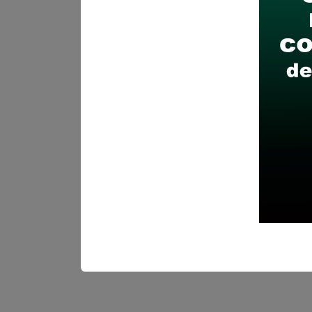
Descarga y revisa a detal
Antes de postular, verific
Prepara tu documentación
Revisar el cronograma pa
Descarga aquí las Bases