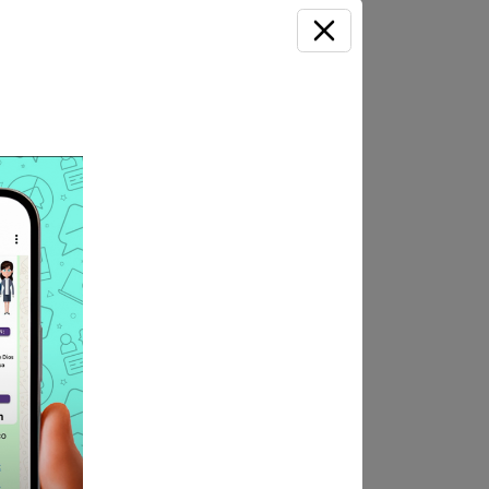
ación de Personal (PSEP)
La opción para postular solo
ndica las bases