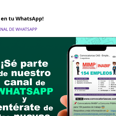
S en tu WhatsApp!
CANAL DE WHATSAPP
8 de setiembre de 2024
 web - Sistema de Postulación, Selección y Evalu
l concurso: "PROCESO CAS N° 021-2024-TUMBES"). 
ndicadas anteriormente
postular
le las bases del concurso público
a si cumples con los requisitos para el puesto
 y presentalo en la fechas y por los medios que i