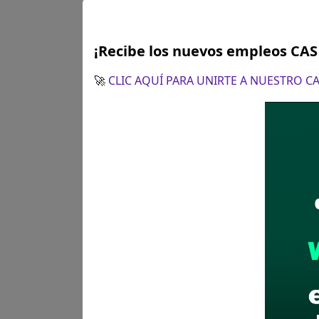
¡Recibe los nuevos empleos CA
🚀
CLIC AQUÍ PARA UNIRTE A NUESTRO 
Plazo para postular:
06 al 1
¿Como postular?:
Postulación
POSTULA AQUÍ
(Selecciona e
se habilitará en las fechas i
Recomendaciones para 
Descarga y revisa a detal
Antes de postular, verific
Prepara tu documentación