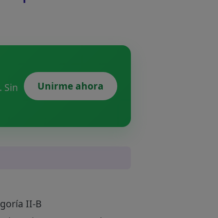
Unirme ahora
 Sin
goría II-B