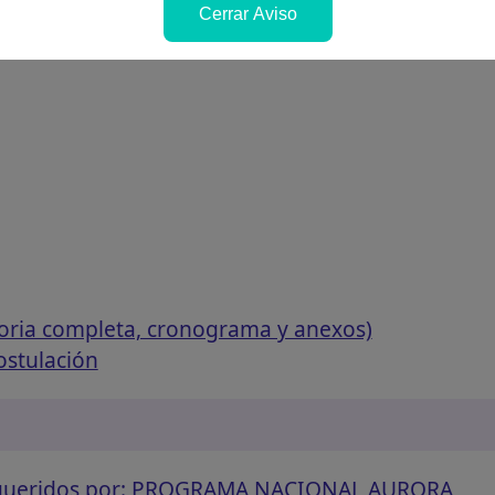
Cerrar Aviso
oria completa, cronograma y anexos)
ostulación
requeridos por: PROGRAMA NACIONAL AURORA