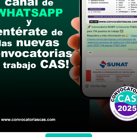
rzo del 2024 (De 00 a 18 horas)
n de expedientes vía aplicativo informático CAS
postular
le las bases del concurso público
a si cumples con los requisitos para el puesto
 y presentalo en la fechas y por los medios que i
ra conocer cuando se publicará los resultados