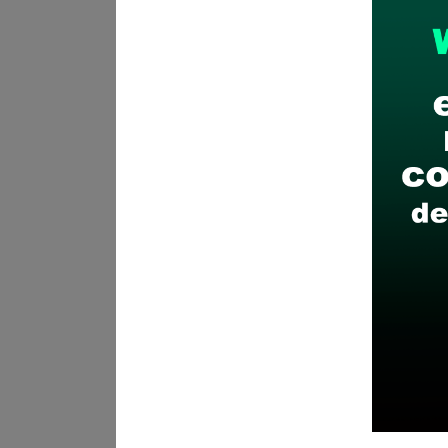
Plazo para postular:
18 de ma
¿Como postular?:
Presentació
Recomendaciones para 
Descarga y revisa a detal
Antes de postular, verific
Prepara tu documentación
Revisar el cronograma pa
Descarga aquí las Bases