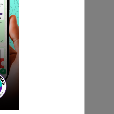
POSTULA AQUÍ
ndica las bases