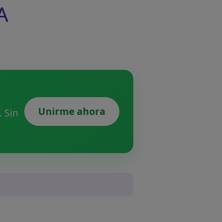
A
Unirme ahora
 Sin