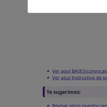
Ver aquí BASES(convocat
Ver aquí Instructivo de p
Te sugerimos:
Revisar otros puestos 