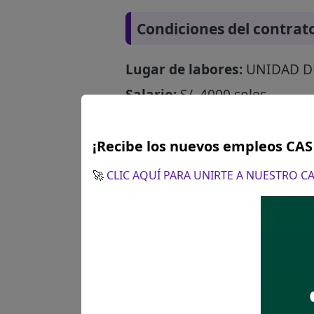
Condiciones del contrat
Lugar de labores:
UNIDAD D
Salario:
S/. 4000 soles
¿Cómo postular?
¡Recibe los nuevos empleos CA
🚀
CLIC AQUÍ PARA UNIRTE A NUESTRO 