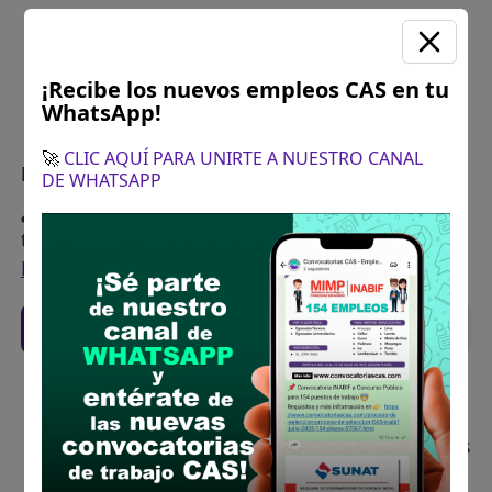
¡Recibe los nuevos empleos CAS en tu
WhatsApp!
🚀
CLIC AQUÍ PARA UNIRTE A NUESTRO CANAL
Plazo para postular:
04 de noviembre del 2024
DE WHATSAPP
¿Como postular?:
Inscripción de Postulantes a
través de la pagina web de la institución
POSTULA AQUÍ
Recomendaciones para postular
Descarga y revisa a detalle las bases del
concurso público
Antes de postular, verifica si cumples con los
requisitos para el puesto