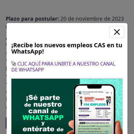
Plazo para postular:
20 de noviembre de 2023
(desde las 08:30 hasta las 16:30 horas)
¿Como postular?:
Postular por la plataforma
virtual de convocatorias CAS
POSTULA AQUÍ
¡Recibe los nuevos empleos CAS en tu
WhatsApp!
adjuntar los siguientes documentos:
• Anexo N° 11: Carta de presentación del
🚀
CLIC AQUÍ PARA UNIRTE A NUESTRO CANAL
postulante
DE WHATSAPP
• Anexo N° 12: Declaración jurada del postulante
• Anexo N° 13: Declaración jurada de
antecedentes penales, policiales y judiciales.
Los anexos deberán ser cargados en un (01) solo
archivo PDF.
Recomendaciones para postular