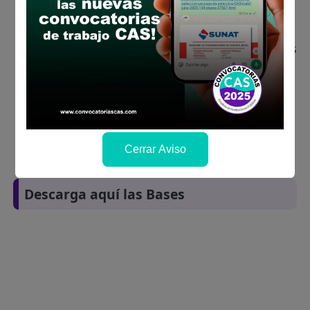
Descarga y revisa a detalle las bases del
concurso público
Antes de postular, verifica si cumples con los
requisitos para el puesto
Prepara tu documentación y presentalo en
la fechas y por los medios que indica las
bases
Revisar el cronograma para conocer cuando
Cerrar Aviso
se publicará los resultados
Descarga aquí las Bases