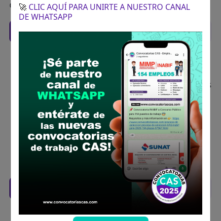
dirección indicada.
🚀
CLIC AQUÍ PARA UNIRTE A NUESTRO CANAL
DE WHATSAPP
Recomendaciones para postular
Descarga y revisa a detalle las bases del
concurso público
Antes de postular, verifica si cumples con los
requisitos para el puesto
Prepara tu documentación y presentalo en
la fechas y por los medios que indica las
bases
Revisar el cronograma para conocer cuando
se publicará los resultados
Descarga aquí las Bases