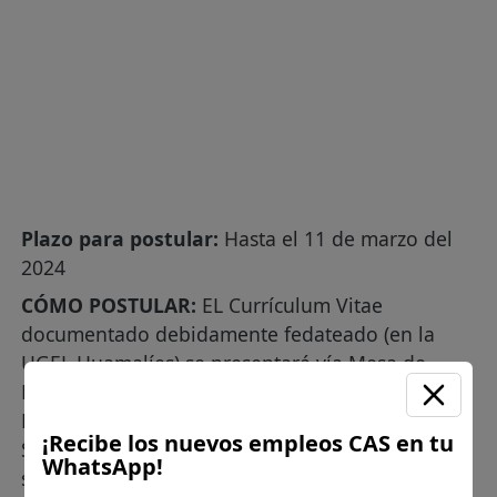
Plazo para postular:
Hasta el 11 de marzo del
2024
CÓMO POSTULAR:
EL Currículum Vitae
documentado debidamente fedateado (en la
UGEL Huamalíes) se presentará vía Mesa de
Partes presencial, en la siguiente dirección: Jr.
Lima s/n (frente al mercado municipal de Llata).
¡Recibe los nuevos empleos CAS en tu
Sólo se tomarán en cuenta los documentos que
WhatsApp!
se presenten dentro de la fecha, horario y