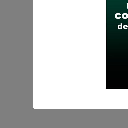
Descarga y revisa a detal
Antes de postular, verific
Prepara tu documentación
Revisar el cronograma pa
Descarga aquí las Bases