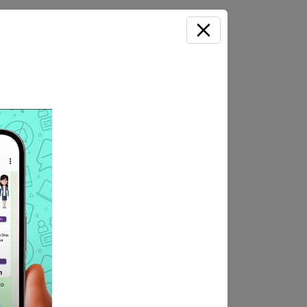
iudad Universitaria, Tacna
stro de información de los
OSTULA AQUÍ
e postulantes (por
los postulantes ganadores del