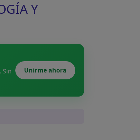
OGÍA Y
Unirme ahora
 Sin