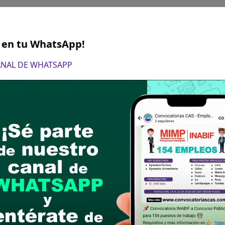
S en tu WhatsApp!
 17 de julio del 2023
CANAL DE WHATSAPP
 Mesa de Partes UNJBG (UTD) Av. Miraflores S/N C
15:00 horas
es que se ha habilitado un aplicativo para el regi
rán de registrar sus datos en el siguiente link:
P
cha información permitirá tener un consolidado d
ltad) y agilizar el registro de los contratos de 
postular