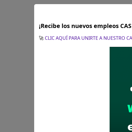
¡Recibe los nuevos empleos CA
Plazo para postular:
Hasta el
🚀
CLIC AQUÍ PARA UNIRTE A NUESTRO 
CÓMO POSTULAR:
- Presentación de expediente:
Horario de atención 08:00 a 
- Se comunica a los postulant
postulantes para los cual debe
Es necesario precisar, que di
Departamento Académico y Facu
concurso público.
Recomendaciones para 