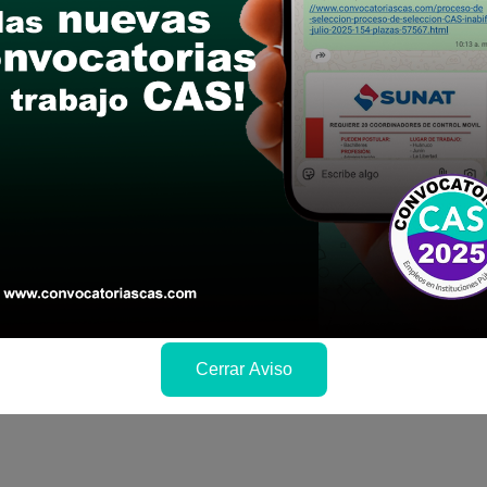
le las bases del concurso público
a si cumples con los requisitos para el puesto
 y presentalo en la fechas y por los medios que i
ra conocer cuando se publicará los resultados
Cerrar Aviso