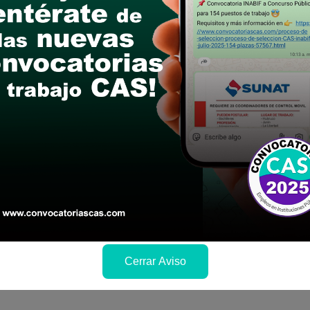
postular
le las bases del concurso público
a si cumples con los requisitos para el puesto
 y presentalo en la fechas y por los medios que i
ra conocer cuando se publicará los resultados
Cerrar Aviso