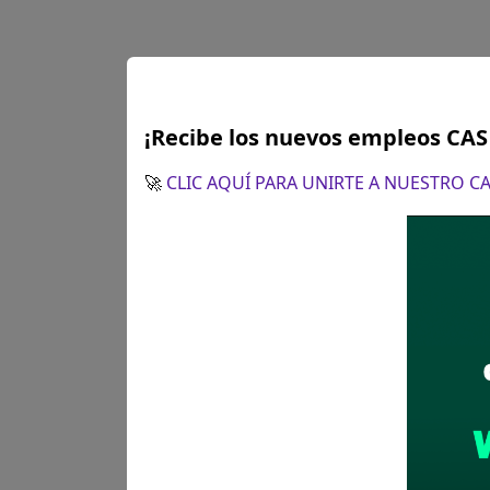
¡Recibe los nuevos empleos CA
🚀
CLIC AQUÍ PARA UNIRTE A NUESTRO 
Plazo para postular:
Hasta el
CÓMO POSTULAR:
- Presentación de expediente:
Horario de atención 08:00 a 
- Se comunica a los postulant
postulantes para los cual debe
Es necesario precisar, que di
Departamento Académico y Facu
concurso público.