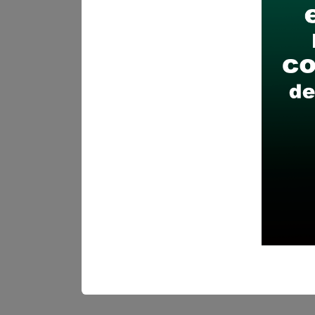
Recomendaciones para 
Descarga y revisa a detal
Antes de postular, verific
Prepara tu documentación
Revisar el cronograma pa
Descarga aquí las Bases