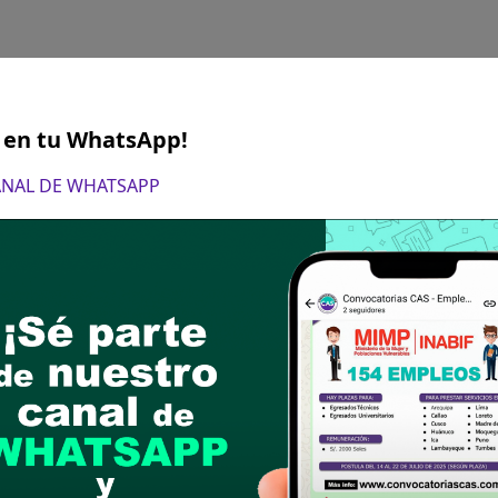
S en tu WhatsApp!
CANAL DE WHATSAPP
 17 de julio del 2023
 Mesa de Partes UNJBG (UTD) Av. Miraflores S/N C
15:00 horas
es que se ha habilitado un aplicativo para el regi
rán de registrar sus datos en el siguiente link:
P
cha información permitirá tener un consolidado d
ltad) y agilizar el registro de los contratos de 