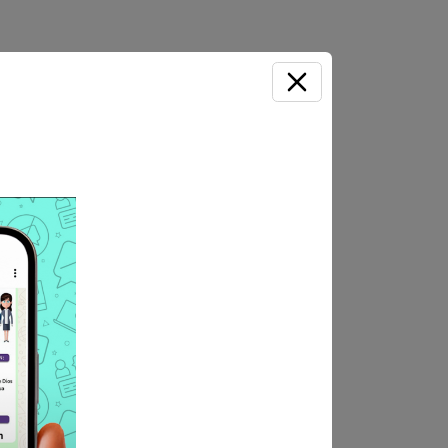
iudad Universitaria, Tacna
stro de información de los
OSTULA AQUÍ
e postulantes (por
los postulantes ganadores del