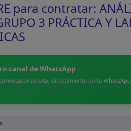
 para contratar: ANÁL
(GRUPO 3 PRÁCTICA Y L
TICAS
ro canal de WhatsApp
 convocatorias CAS, directamente en tu WhatsApp.
o