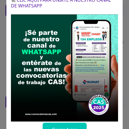
🚀
CLIC AQUÍ PARA UNIRTE A NUESTRO CANAL
DE WHATSAPP
Recomendaciones para postular
Descarga y revisa a detalle las bases del
concurso público
Antes de postular, verifica si cumples con los
requisitos para el puesto
Prepara tu documentación y presentalo en
la fechas y por los medios que indica las
bases
Revisar el cronograma para conocer cuando
se publicará los resultados
Descarga aquí las Bases