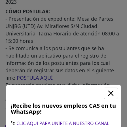
2023
CÓMO POSTULAR:
- Presentación de expediente: Mesa de Partes
UNJBG (UTD) Av. Miraflores S/N Ciudad
Universitaria, Tacna Horario de atención 08:00 a
15:00 horas
- Se comunica a los postulantes que se ha
habilitado un aplicativo para el registro de
información de los postulantes para los cual
deberán de registrar sus datos en el siguiente
link:
POSTULA AQUÍ
Es necesario precisar, que dicha información
permitirá tener un consolidado de postulantes
(por Departamento Académico y Facultad) y
¡Recibe los nuevos empleos CAS en tu
agilizar el registro de los contratos de los
WhatsApp!
postulantes ganadores del concurso público.
🚀
CLIC AQUÍ PARA UNIRTE A NUESTRO CANAL