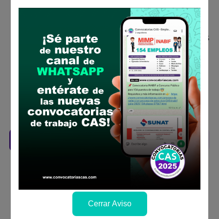
Descarga y revisa a detalle las bases del
concurso público
Antes de postular, verifica si cumples con los
requisitos para el puesto
Prepara tu documentación y presentalo en
la fechas y por los medios que indica las
bases
Revisar el cronograma para conocer cuando
se publicará los resultados
Descarga aquí las Bases
Cerrar Aviso