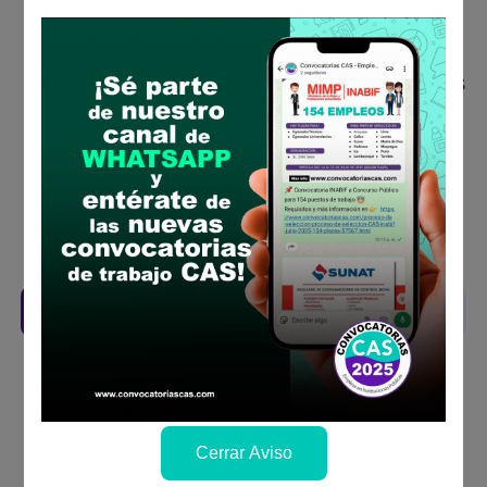
Descarga y revisa a detalle las bases del
concurso público
Antes de postular, verifica si cumples con los
requisitos para el puesto
Prepara tu documentación y presentalo en
la fechas y por los medios que indica las
bases
Revisar el cronograma para conocer cuando
se publicará los resultados
Descarga aquí las Bases
Cerrar Aviso