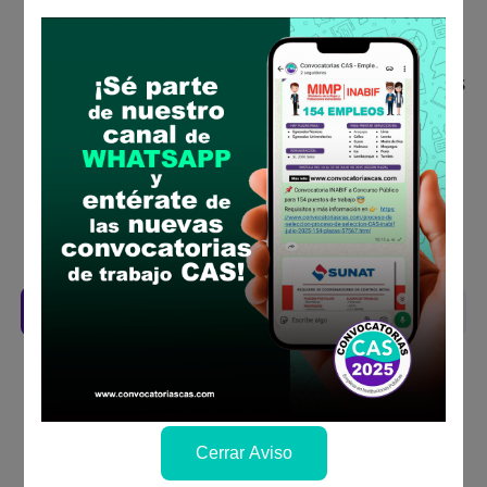
Descarga y revisa a detalle las bases del
concurso público
Antes de postular, verifica si cumples con los
requisitos para el puesto
Prepara tu documentación y presentalo en
la fechas y por los medios que indica las
bases
Revisar el cronograma para conocer cuando
se publicará los resultados
Descarga aquí las Bases
Cerrar Aviso