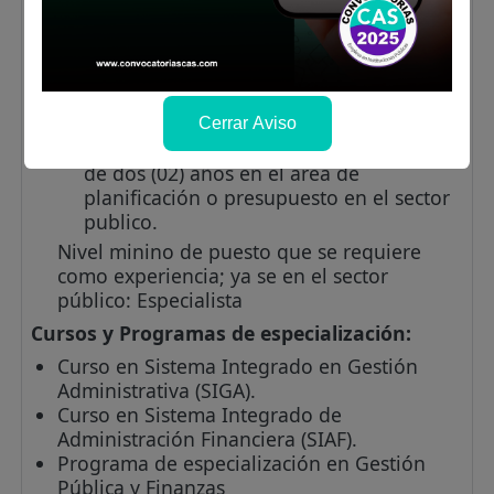
la función o la materia: Experiencia no
menor de tres (03) años en el área de
planificación o presupuesto en el sector
público o privado.
Experiencia requerida para el puesto
(parte A), señale el tiempo requerido en
Cerrar Aviso
el sector público: Experiencia no menor
de dos (02) años en el área de
planificación o presupuesto en el sector
publico.
Nivel minino de puesto que se requiere
como experiencia; ya se en el sector
público: Especialista
Cursos y Programas de especialización:
Curso en Sistema Integrado en Gestión
Administrativa (SIGA).
Curso en Sistema Integrado de
Administración Financiera (SIAF).
Programa de especialización en Gestión
Pública y Finanzas