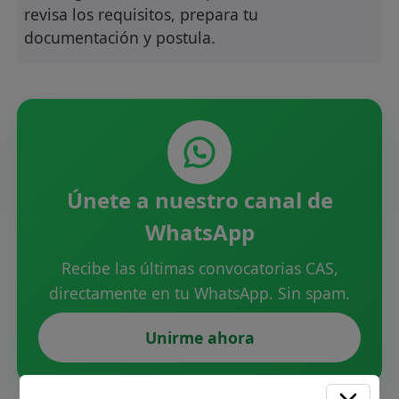
revisa los requisitos, prepara tu
documentación y postula.
Únete a nuestro canal de
WhatsApp
Recibe las últimas convocatorias CAS,
directamente en tu WhatsApp. Sin spam.
Unirme ahora