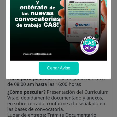
estructural y/o puesto en el nivel mínimo
de puesto (precisando este): (02) años de
experiencia en cargos o funciones
similares en el sector público y/o
privado.
Cursos y/o programas de especialización:
Capacitación en los últimos 5 años, en
cursos afines a la materia de la contratación
en Pediatría
Lugar de labores:
HOSPITAL HUAYCÁN
Cerrar Aviso
Salario:
S/. 7,664.19 Soles
Plazo para postular:
El 08 de Junio del 2026
de 08:00 am hasta las 16:00 horas
¿Cómo postular?
Presentación del Curriculum
Vitae, debidamente documentado y anexos,
en sobre cerrado, conforme a lo señalado en
las bases de convocatoria.
Lugar de entrega: Trámite Documentario