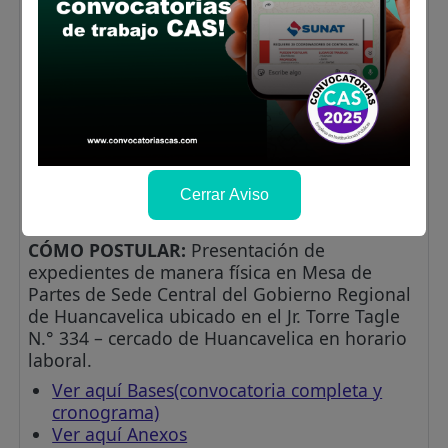
Experiencia específica en el puesto o
cargo(precisando este): 06 MESES
Cursos y/o programas de especialización:
Curso en materia Archivística (24 horas
acumuladas como mínimo)
Lugar de labores:
Gobierno Regional de
Huancavelica
Salario:
S/. 1,300.00 soles
Cerrar Aviso
Plazo para postular:
El 11 de junio de 2026
CÓMO POSTULAR:
Presentación de
expedientes de manera física en Mesa de
Partes de Sede Central del Gobierno Regional
de Huancavelica ubicado en el Jr. Torre Tagle
N.° 334 – cercado de Huancavelica en horario
laboral.
Ver aquí Bases(convocatoria completa y
cronograma)
Ver aquí Anexos