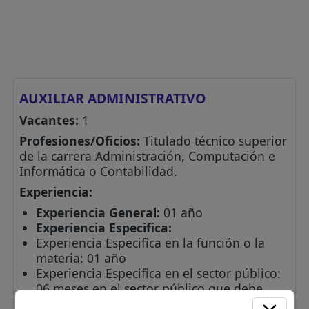
AUXILIAR ADMINISTRATIVO
Vacantes:
1
Profesiones/Oficios:
Titulado técnico superior
de la carrera Administración, Computación e
Informática o Contabilidad.
Experiencia:
Experiencia General:
01 año
Experiencia Especifica:
Experiencia Especifica en la función o la
materia: 01 año
Experiencia Especifica en el sector público:
06 meses en el sector público que debe
formar parte de 01 año de la experiencia