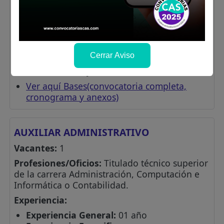
día 10/07/2026 hasta las 12:00 p.m. (medio
día) del día 10/07/2026, colocar en asunto del
correo: CAS N° 071 2026 - AUXILIAR
ADMINISTRATIVO - (INDICAR EL E.P AL CUAL
POSTULA)
Cerrar Aviso
No se considerará la documentación enviada
fuera de la fecha y hora indicada.
Ver aquí Bases(convocatoria completa,
cronograma y anexos)
AUXILIAR ADMINISTRATIVO
Vacantes:
1
Profesiones/Oficios:
Titulado técnico superior
de la carrera Administración, Computación e
Informática o Contabilidad.
Experiencia:
Experiencia General:
01 año