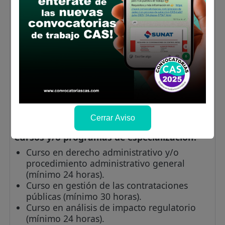
Pública y/o Gerencia Pública y/o Gerencia
Social.
Experiencia:
Experiencia general de seis (6) años en el
sector público y/o privado.
Experiencia específica de cuatro (4) años en
el sector público.
Experiencia específica de tres (3) años como
abogado/a en oficinas de asesoría legal o
jurídica y/o asesor/a en entidades del
Cerrar Aviso
sector público.
Cursos y/o programas de especialización:
Curso en derecho administrativo y/o
procedimiento administrativo general
(mínimo 24 horas).
Curso en gestión de las contrataciones
públicas (mínimo 30 horas).
Curso en análisis de impacto regulatorio
(mínimo 24 horas).